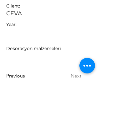
Client:
CEVA
Year:
Dekorasyon malzemeleri
Previous
Next
T12 Mimarlık
Adnan Kahveci Mahallesi Osmanlı
Caddesi
Beylikdüzü/İSTANBUL
Tel: 0 532 700 54 70
E-Posta: info@
t12mimarlik.com