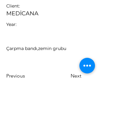
Client:
MEDİCANA
Year:
Çarpma bandı,zemin grubu
Previous
Next
T12 Mimarlık
Adnan Kahveci Mahallesi Osmanlı
Caddesi
Beylikdüzü/İSTANBUL
Tel: 0 532 700 54 70
E-Posta: info@
t12mimarlik.com